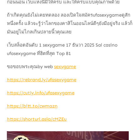
ก่อนนอน เว็บแห่งนี้มีให้ครบ และให้ครบแบบคุณภาพด้วย
ถ้าเกิดคุณยังไม่เคยทดลอง ลองเปิดใจสมัครufasexygameดูสัก
หนึ่งครั้ง แล้วจะรู้ว่าโลกของคาสิโนออนไลน์ดีๆยังมีอยู่จริง แล้วก็
มันอยู่ไม่ไกลเกินปลายนิ้วคุณเลย
เว็บสล็อตอันดับ 1 sexygame 17 ธันวา 2025 Sal casino
ufasexygame ที่ฮิตที่สุด Top 81
ขอขอบพระคุณby web
sexygame
https://rebrand.ly/ufasexygame
https://cutly.info/ufasexygame
https://bitt.to/cwmazn
https://shorturl.asia/cMZEu