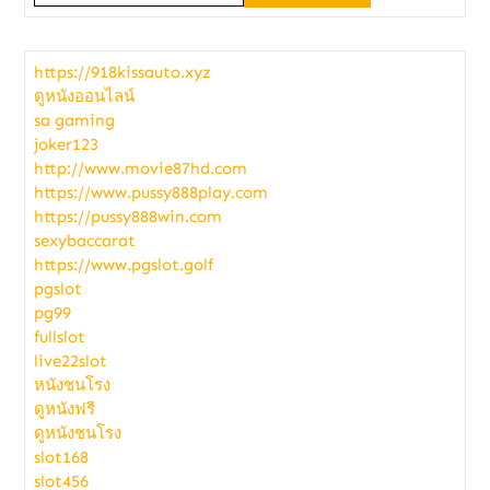
https://918kissauto.xyz
ดูหนังออนไลน์
sa gaming
joker123
http://www.movie87hd.com
https://www.pussy888play.com
https://pussy888win.com
sexybaccarat
https://www.pgslot.golf
pgslot
pg99
fullslot
live22slot
หนังชนโรง
ดูหนังฟรี
ดูหนังชนโรง
slot168
slot456