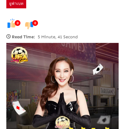
ยูฟ่าเบท
0
0
Read Time:
5 Minute, 41 Second