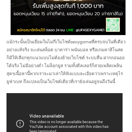
แม้กระนั้นเป็นเยี่ยมในไม่กี่เว็บไซต์sexygameที่ครบจบในที่เดียว
อย่างแท้จริง จะเล่นสล็อต บาคาร่า พนันบอล หรือเกมคาสิโนสด
ก็มีให้เลือกทุกแนวแบบไม่ต้องย้ายเว็บไซต์ ระบบลื่น ฝากถอนออ
โต้จริง ไม่มีอย่างต่ำ ไม่ล็อกยูส รวมทั้งดีลเลอร์ก็สวยเพลิดเพลิน
สุดๆเนื้อหานี้พวกเราจะมาเล่าให้ฟังแบบละเอียดว่าเพราะเหตุไร
ยูฟ่าเบท ถึงแปลงเป็นเว็บไซต์เดียวที่เรายังเล่นอยู่จนถึงวันนี้