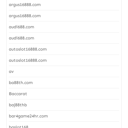
argus16888.com
argus16888.com
audi688.com
audi688.com
autoslot16888.com
autoslot16888.com
av
ba88th.com
Baccarat
baj88thb
bar4game24hr.com
baslot168