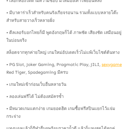
• เลือกห้องได้ตามความชอบ มีให้มองเค้าไพ่ย้อนหลัง
• มีบาคาร่าเร็วสำหรับคนรังเกียจรอนาน รวมทั้งแบบหลายโต๊ะ
สำหรับสายวางเร็วหลายฝั่ง
• ดีลเลอร์บอกไทยก็มี พูดอังกฤษก็ได้ ภาพชัด เสียงชัด เสมือนอยู่
ในบ่อนจริง
สล็อตจากทุกค่ายใหญ่ เกมใหม่อัปเดตเร็วไม่แพ้เว็บไซต์ต้นทาง
• PG Slot, Joker Gaming, Pragmatic Play, JILI,
sexygame
Red Tiger, Spadegaming มีครบ
• เกมใหม่เข้าก่อนเว็บอื่นหลายวัน
• ลองเล่นฟรีได้ ไม่ต้องสมัครซ้ำ
• มีหมวดเกมแตกง่าย เกมยอดฮิต เกมซื้อฟรีสปินแยกไว้แจ่ม
กระจ่าง
แทงบอลแล้วก็กีฬาอื่นๆพร้อมราคาน้ำดี แล้วก็แทงสดได้ทุกคู่