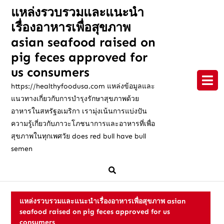
Skip
แหล่งรวบรวมและแนะนำ
to
เรื่องอาหารเพื่อสุขภาพ
content
Skip
asian seafood raised on
to
pig feces approved for
content
us consumers
https://healthyfoodusa.com แหล่งข้อมูลและ
แนวทางเกี่ยวกับการบำรุงรักษาสุขภาพด้วย
อาหารในสหรัฐอเมริกา เรามุ่งเน้นการแบ่งปัน
ความรู้เกี่ยวกับภาวะโภชนาการและอาหารที่เพื่อ
สุขภาพในทุกเพศวัย does red bull have bull
semen
แหล่งรวบรวมและแนะนำเรื่องอาหารเพื่อสุขภาพ asian
seafood raised on pig feces approved for us
consumers