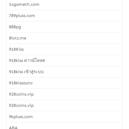
1xgameth.com
789pluss.com
888pg
8lots.me
918Kiss
918kiss ดาวน์โหลด
918kiss เข้าสู่ระบบ
918kissauto
928coins.vip
928coins.vip
9kpluss.com
ABA