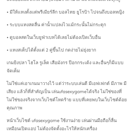
• มีให้แทงตั้งแต่พรีเมียร์ลีก บอลไทย ยูโรป้า ไปจนถึงบอลหญิง
• ระบบแทงสดลื่น ค่าน้ำแปลงไวแม้กระนั้นไม่กระตุก
• ดูบอลสดในเว็บยูฟ่าเบทได้เลยไม่ต้องเปิดเว็บอื่น
• แทงสเต็ปได้ตั้งแต่ 2 คู่ขึ้นไป กดง่ายไม่ยุ่งยาก
เกมยิงปลา ไฮโล รูเล็ต เสือมังกร ป๊อกกระเด้ง และอื่นๆก็มีแบบ
จัดเต็ม
ไม่ใช่แค่เอาเกมมาวางไว้ แต่ว่าระบบเล่นดี มีเอฟเฟกต์ มีภาพ มี
เสียง แล้วก็ที่สำคัญเป็น เล่นufasexygameได้จริง ไม่ใช่ของที่
ไม่ใช่ของจริงจากเว็บไซต์โหดร้าย แบบที่เคยพบในเว็บไซต์ด้อย
คุณภาพ
หน้าเว็บไซต์ ufasexygame ใช้งานง่าย เล่นผ่านมือถือก็ลื่น
เหมือนเปิดแอป ไม่ต้องจัดตั้งอะไรให้หนักเครื่อง