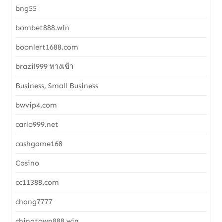
bng55
bombet888.win
boonlert1688.com
brazil999 ทางเข้า
Business, Small Business
bwvip4.com
carlo999.net
cashgame168
Casino
cc11388.com
chang7777
chinatown888.win